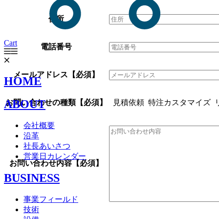
住所
Cart
電話番号
メールアドレス
【必須】
HOME
ABOUT
お問い合わせの種類
【必須】
見積依頼
特注カスタマイズ
会社概要
沿革
社長あいさつ
営業日カレンダー
お問い合わせ内容
【必須】
BUSINESS
事業フィールド
技術