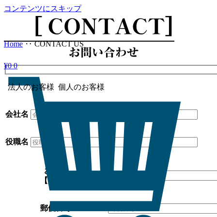
コンテンツにスキップ
Home
‥
CONTACT US
¥
0
0
法人のお客様
個人のお客様
会社名
役職名
お名前
【必須】
郵便番号