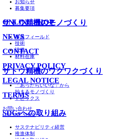
お知らせ
募集要項
ONLINE SHOP
サトウ精機のモノづくり
NEWS
事業フィールド
技術
CONTACT
設備
材料在庫
PRIVACY POLICY
サトウ精機のワクワクづくり
LEGAL NOTICE
「あったらいいな」から
始まるモノづくり
TERMS
トピックス
お問い合わせ
SDGsへの取り組み
ONLINE SHOP
サステナビリティ経営
推進体制