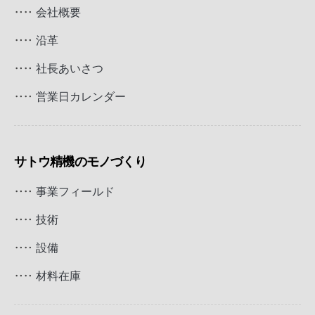
会社概要
地域の取り組み
環境の取り組み
沿革
社会的取り組み
社長あいさつ
RECRUIT
営業日カレンダー
エンブレムに込めた想い
採用メッセージ
お知らせ
サトウ精機のモノづくり
募集要項
ONLINE SHOP
事業フィールド
NEWS
CONTACT
技術
PRIVACY POLICY
設備
LEGAL NOTICE
TERMS
材料在庫
お問い合わせ