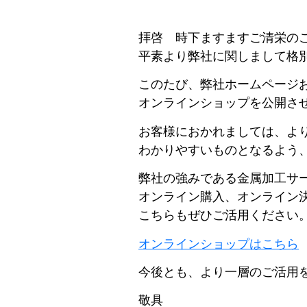
事業フィールド
技術
拝啓 時下ますますご清栄の
設備
平素より弊社に関しまして格
材料在庫
WORKS
このたび、弊社ホームページ
オンラインショップを公開さ
「あったらいいな」から
お客様におかれましては、よ
始まるモノづくり
わかりやすいものとなるよう
トピックス
SUSTAINABILITY
弊社の強みである金属加工サ
オンライン購入、オンライン
サステナビリティ経営
こちらもぜひご活用ください
推進体制
オンラインショップはこちら
地域の取り組み
環境の取り組み
今後とも、より一層のご活用
社会的取り組み
敬具
RECRUIT