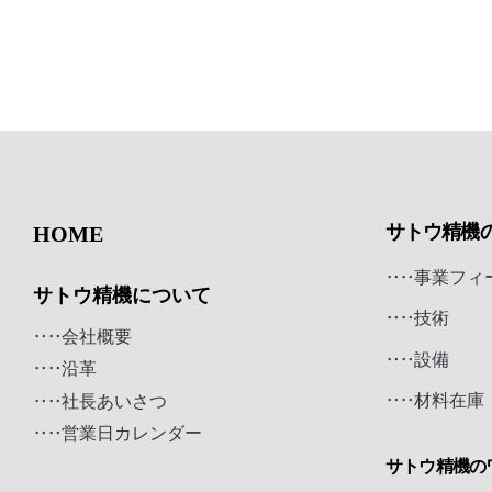
エンブレムに込めた想い
採用メッセージ
お知らせ
募集要項
ONLINE SHOP
NEWS
CONTACT
サトウ精機
HOME
PRIVACY POLICY
LEGAL NOTICE
事業フィ
サトウ精機について
TERMS
技術
会社概要
設備
沿革
材料在庫
社長あいさつ
営業日カレンダー
サトウ精機の