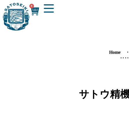
0
Home
‥
‥
HOME
ABOUT
会社概要
サトウ精機
沿革
社長あいさつ
営業日カレンダー
BUSINESS